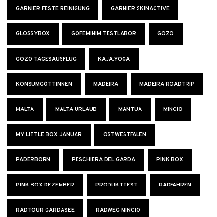
GARNIER FESTE REINIGUNG
GARNIER SKINACTIVE
GLOSSYBOX
GOFEMINIM TESTLABOR
GOZO
GOZO TAGESAUSFLUG
KAJA.YOGA
KONSUMGÖTTINNEN
MADEIRA
MADEIRA ROADTRIP
MALTA
MALTA URLAUB
MANTUA
MINCIO
MY LITTLE BOX JANUAR
OSTWESTFALEN
PADERBORN
PESCHIERA DEL GARDA
PINK BOX
PINK BOX DEZEMBER
PRODUKTTEST
RADFAHREN
RADTOUR GARDASEE
RADWEG MINCIO