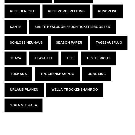
REISEBERICHT
REISEVORBEREITUNG
RUNDREISE
SANTE
SANTE HYALURON FEUCHTIGKEITSBOOSTER
SCHLOSS NEUHAUS
SEASON PAPER
TAGESAUSFLUG
TEAYA
TEAYA TEE
TEE
TESTBERICHT
TOSKANA
TROCKENSHAMPOO
UNBOXING
URLAUB PLANEN
WELLA TROCKENSHAMPOO
YOGA MIT KAJA