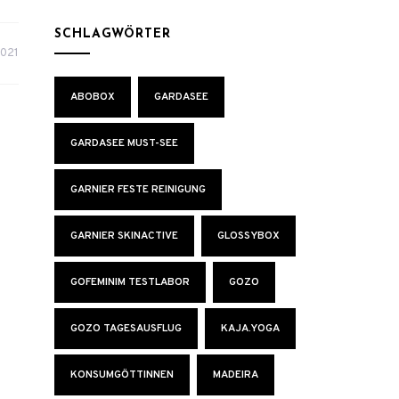
SCHLAGWÖRTER
2021
ABOBOX
GARDASEE
GARDASEE MUST-SEE
GARNIER FESTE REINIGUNG
GARNIER SKINACTIVE
GLOSSYBOX
GOFEMINIM TESTLABOR
GOZO
GOZO TAGESAUSFLUG
KAJA.YOGA
KONSUMGÖTTINNEN
MADEIRA